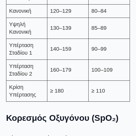
Κανονική
120–129
80–84
Υψηλή
130–139
85–89
Κανονική
Υπέρταση
140–159
90–99
Σταδίου 1
Υπέρταση
160–179
100–109
Σταδίου 2
Κρίση
≥ 180
≥ 110
Υπέρτασης
Κορεσμός Οξυγόνου (SpO₂)