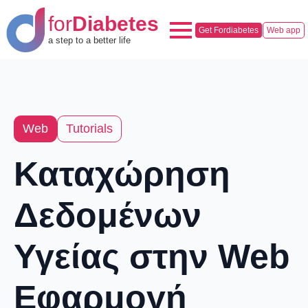
for
Diabetes
Get Fordiabetes
Web app
a step to a better life
Web
Tutorials
Καταχώρηση
Δεδομένων
Υγείας στην Web
Εφαρμογή